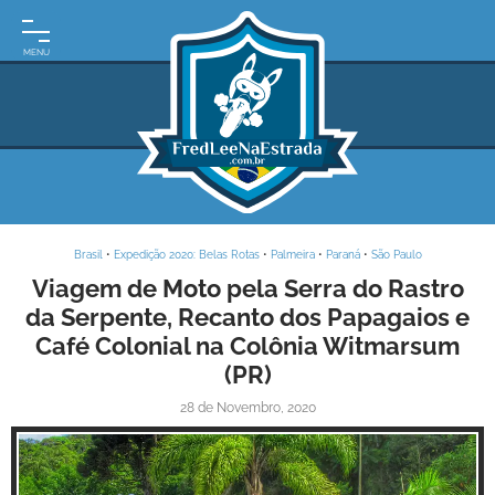
INÍCIO
MOTO
EXPEDIÇÕES
ARGENTINA
BRASIL
Brasil
•
Expedição 2020: Belas Rotas
•
Palmeira
•
Paraná
•
São Paulo
PARAGUAI
Viagem de Moto pela Serra do Rastro
da Serpente, Recanto dos Papagaios e
URUGUAI
Café Colonial na Colônia Witmarsum
FRASES
(PR)
DE
VIAGEM
28 de Novembro, 2020
MAPAS
RODOVIÁRIOS
E-