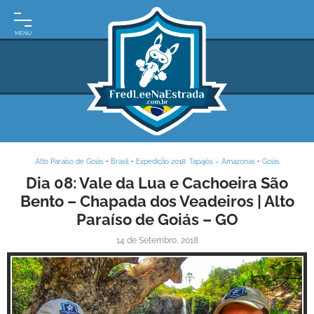
INÍCIO
MOTO
EXPEDIÇÕES
ARGENTINA
BRASIL
Alto Paraíso de Goiás
•
Brasil
•
Expedição 2018: Tapajós – Amazonas
•
Goiás
PARAGUAI
Dia 08: Vale da Lua e Cachoeira São
Bento – Chapada dos Veadeiros | Alto
URUGUAI
Paraíso de Goiás – GO
FRASES
14 de Setembro, 2018
DE
VIAGEM
MAPAS
RODOVIÁRIOS
E-