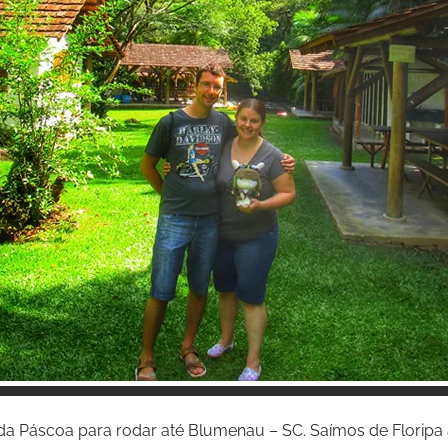
Inspire-se!
da Páscoa para rodar até Blumenau – SC. Saímos de Floripa à