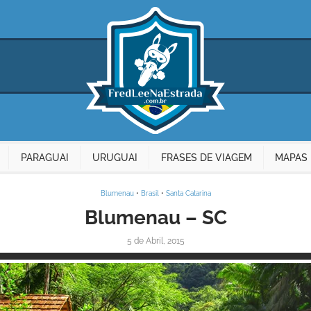
PARAGUAI
URUGUAI
FRASES DE VIAGEM
MAPAS 
Blumenau
•
Brasil
•
Santa Catarina
Blumenau – SC
5 de Abril, 2015