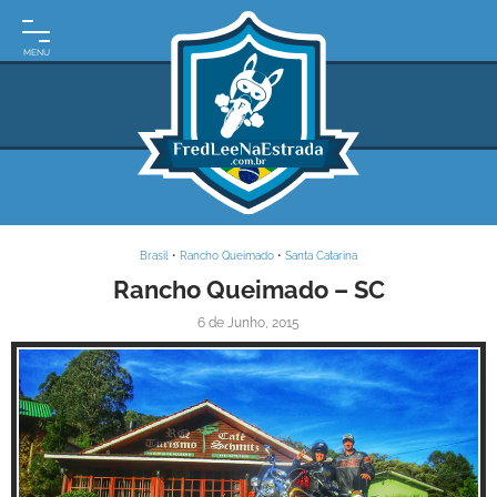
INÍCIO
MOTO
EXPEDIÇÕES
ARGENTINA
BRASIL
Brasil
•
Rancho Queimado
•
Santa Catarina
PARAGUAI
Rancho Queimado – SC
6 de Junho, 2015
URUGUAI
FRASES
DE
VIAGEM
MAPAS
RODOVIÁRIOS
Inspire-se!
E-